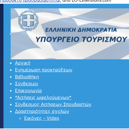
Προσθετο προσβασιμότητας
από DJ-Extensions.com
Αρχική
Ενημέρωση προκηρύξεων
Βιβλιοθήκη
Σύνδεσμοι
Επικοινωνία
*Αιτήσεις ωφελούμενων*
Σύνδεσμος Αιτήσεων Σπουδαστών
Δραστηριότητες σχολών
Εικόνες - Video