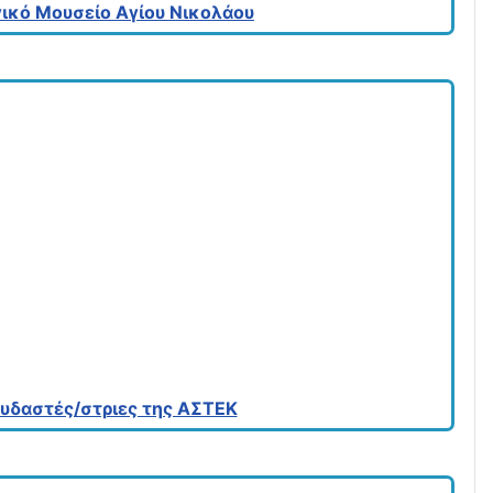
ικό Μουσείο Αγίου Νικολάου
πουδαστές/στριες της ΑΣΤΕΚ