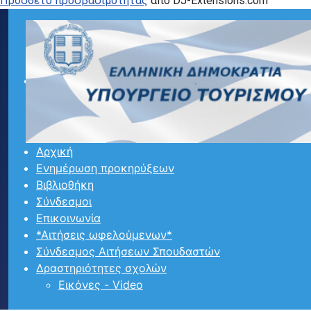
Προσθετο προσβασιμότητας
από DJ-Extensions.com
Αρχική
Ενημέρωση προκηρύξεων
Βιβλιοθήκη
Σύνδεσμοι
Επικοινωνία
*Αιτήσεις ωφελούμενων*
Σύνδεσμος Αιτήσεων Σπουδαστών
Δραστηριότητες σχολών
Εικόνες - Video