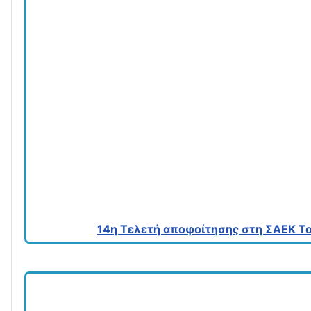
14η Τελετή αποφοίτησης στη ΣΑΕΚ Του