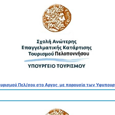
ρισμού Πελ/σου στο Αργος, με παρουσία των Υφυπουργ