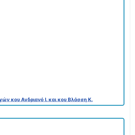
ών κου Ανδριανό Ι. και κου Βλάσση Κ.