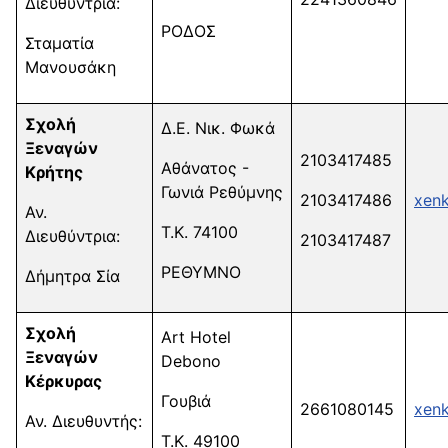
Διευθύντρια:
ΡΟΔΟΣ
Σταματία
Μανουσάκη
Σχολή
Δ.Ε. Νικ. Φωκά
Ξεναγών
2103417485
Αθάνατος -
Κρήτης
Γωνιά Ρεθύμνης
2103417486
xenk
Αν.
Τ.Κ. 74100
Διευθύντρια:
2103417487
ΡΕΘΥΜΝΟ
Δήμητρα Σία
Σχολή
Art Hotel
Ξεναγών
Debono
Κέρκυρας
Γουβιά
2661080145
xenk
Αν. Διευθυντής:
Τ.Κ. 49100