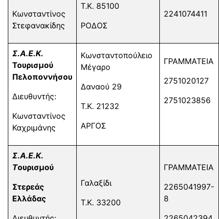
Τ.Κ. 85100
Κωνσταντίνος
2241074411
Στεφανακίδης
ΡΟΔΟΣ
Σ.Α.Ε.Κ.
Κωνσταντοπούλειο
ΓΡΑΜΜΑΤΕΙΑ
Τουρισμού
Μέγαρο
Πελοποννήσου
2751020127
Δαναού 29
Διευθυντής:
2751023856
Τ.Κ. 21232
Κωνσταντίνος
ΑΡΓΟΣ
Καχριμάνης
Σ.Α.Ε.Κ.
Τ
ουρισμού
ΓΡΑΜΜΑΤΕΙΑ
Γαλαξίδι
Στερεάς
2265041997-
Ελλάδας
8
Τ.Κ. 33200
Διευθυντής:
2265042394