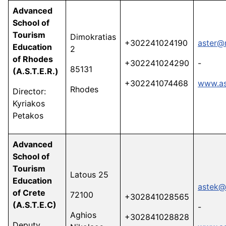
Advanced
School of
Tourism
Dimokratias
+302241024190
aster@
Education
2
of Rhodes
+302241024290
-
85131
(A.S.T.E.R.)
+302241074468
www.as
Rhodes
Director:
Kyriakos
Petakos
Advanced
School of
Tourism
Latous 25
Education
astek@
of Crete
72100
+302841028565
(A.S.T.E.C)
-
Aghios
+302841028828
Deputy