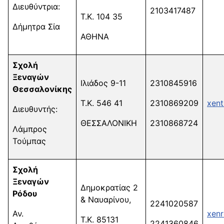
Διευθύντρια:
2103417487
Τ.Κ. 104 35
Δήμητρα Σία
ΑΘΗΝΑ
Σχολή
Ξεναγών
Ιλιάδος 9-11
2310845916
Θεσσαλονίκης
Τ.Κ. 546 41
2310869209
xent
Διευθυντής:
ΘΕΣΣΑΛΟΝΙΚΗ
2310868724
Λάμπρος
Τούμπας
Σχολή
Ξεναγών
Δημοκρατίας 2
Ρόδου
& Ναυαρίνου,
2241020587
Αν.
xen
Τ.Κ. 85131
2241360846