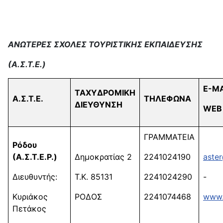
ΑΝΩΤΕΡΕΣ ΣΧΟΛΕΣ ΤΟΥΡΙΣΤΙΚΗΣ ΕΚΠΑΙΔΕΥΣΗΣ
(Α.Σ.Τ.Ε.)
E-MA
ΤΑΧΥΔΡΟΜΙΚΗ
Α.Σ.Τ.Ε.
ΤΗΛΕΦΩΝΑ
ΔΙΕΥΘΥΝΣΗ
WEB
ΓΡΑΜΜΑΤΕΙΑ
Ρόδου
(Α.Σ.Τ.Ε.Ρ.)
Δημοκρατίας 2
2241024190
aste
Διευθυντής:
Τ.Κ. 85131
2241024290
-
Κυριάκος
ΡΟΔΟΣ
2241074468
www.
Πετάκος