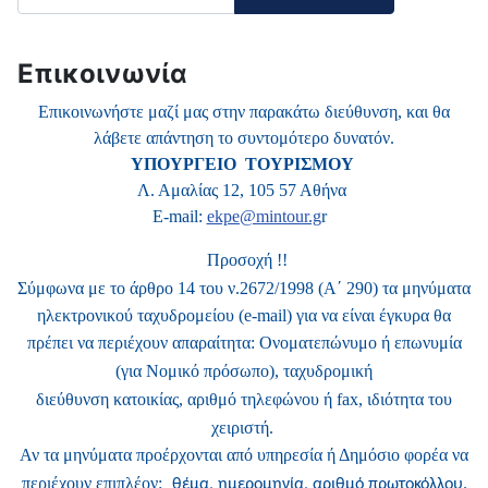
Επικοινωνία
Επικοινωνήστε μαζί μας στην παρακάτω διεύθυνση, και θα
λάβετε απάντηση το συντομότερο δυνατόν.
ΥΠΟΥΡΓΕΙΟ ΤΟΥΡΙΣΜΟΥ
Λ. Αμαλίας 12, 105 57 Αθήνα
E-mail:
ekpe@mintour.g
r
Προσοχή !!
Σύμφωνα με το άρθρο 14 του ν.2672/1998 (Α΄ 290) τα μηνύματα
ηλεκτρονικού ταχυδρομείου (e-mail) για να είναι έγκυρα θα
πρέπει να περιέχουν απαραίτητα:
Ονοματεπώνυμο ή επωνυμία
(για Νομικό πρόσωπο), ταχυδρομική
διεύθυνση κατοικίας,
αριθμό τηλεφώνου ή fax, ιδιότητα του
χειριστή.
Αν τα μηνύματα προέρχονται από υπηρεσία ή Δημόσιο φορέα να
περιέχουν επιπλέον:
θέμα, ημερομηνία, αριθμό πρωτοκόλλου.