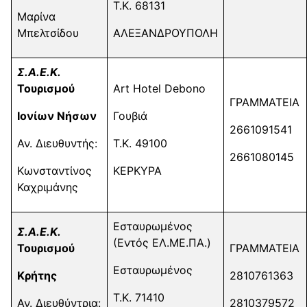
Τ.Κ. 68131
Μαρίνα
Μπελτσίδου
ΑΛΕΞΑΝΔΡΟΥΠΟΛΗ
Σ.Α.Ε.Κ.
Τουρισμού
Art Hotel Debono
ΓΡΑΜΜΑΤΕΙΑ
Ιονίων Νήσων
Γουβιά
2661091541
Αν. Διευθυντής:
Τ.Κ. 49100
2661080145
Κωνσταντίνος
ΚΕΡΚΥΡΑ
Καχριμάνης
Εσταυρωμένος
Σ.Α.Ε.Κ.
(Εντός ΕΛ.ΜΕ.ΠΑ.)
Τουρισμού
ΓΡΑΜΜΑΤΕΙΑ
Εσταυρωμένος
Κρήτης
2810761363
Τ.Κ. 71410
Αν. Διευθύντρια:
2810379572