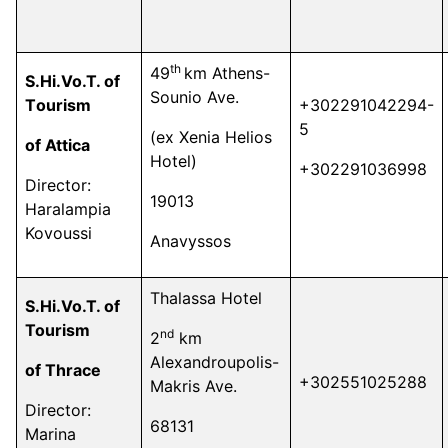
th
49
km Athens-
S.Hi.Vo.T. of
Sounio Ave.
Τ
ourism
+302291042294-
5
(ex Xenia Helios
of Attica
Hotel)
+302291036998
Director:
19013
Haralampia
Kovoussi
Anavyssos
Thalassa Hotel
S.Hi.Vo.T. of
Tourism
nd
2
km
Alexandroupolis-
of Thrace
+302551025288
Makris Ave.
Director:
68131
Marina