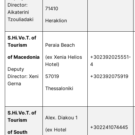
Director:
71410
Aikaterini
Tzouliadaki
Heraklion
S.Hi.Vo.T. of
Tourism
Peraia Beach
of Macedonia
(ex Xenia Helios
+302392025551-
Hotel)
4
Deputy
Director: Xeni
57019
+302392075919
Gerna
Thessaloniki
S.Hi.Vo.T. of
Alex. Diakou 1
Tourism
+302241074445
(ex Hotel
of South