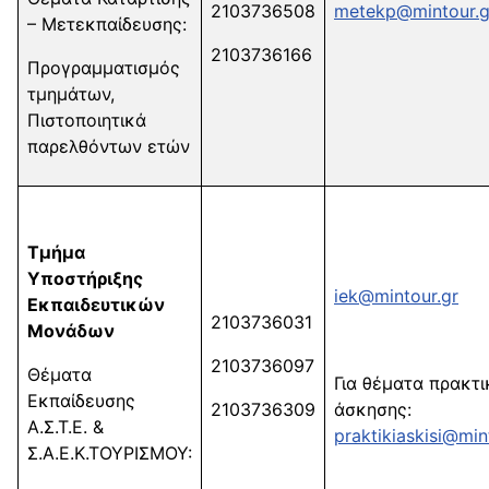
2103736508
metekp@mintour.g
– Μετεκπαίδευσης:
2103736166
Προγραμματισμός
τμημάτων,
Πιστοποιητικά
παρελθόντων ετών
Τμήμα
Υποστήριξης
iek@mintour.gr
Εκπαιδευτικών
2103736031
Μονάδων
2103736097
Θέματα
Για θέματα πρακτι
Εκπαίδευσης
2103736309
άσκησης:
Α.Σ.Τ.Ε. &
praktikiaskisi@min
Σ.Α.Ε.Κ.ΤΟΥΡΙΣΜΟΥ: