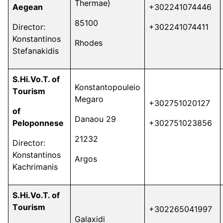
Thermae)
Aegean
+302241074446
85100
Director:
+302241074411
Konstantinos
Rhodes
Stefanakidis
S.Hi.Vo.T. of
Konstantopouleio
Τ
ourism
Megaro
+302751020127
of
Danaou 29
Peloponnese
+302751023856
21232
Director:
Konstantinos
Argos
Kachrimanis
S.Hi.Vo.T. of
Τ
ourism
+302265041997
Galaxidi