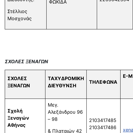
ΦΩΚΙΔΑ
Στέλλιος
Μοσχονάς
ΣΧΟΛΕΣ ΞΕΝΑΓΩΝ
E-M
ΣΧΟΛΕΣ
ΤΑΧΥΔΡΟΜΙΚΗ
ΤΗΛΕΦΩΝΑ
ΞΕΝΑΓΩΝ
ΔΙΕΥΘΥΝΣΗ
Μεγ.
Σχολή
Αλεξάνδρου 96
Ξεναγών
– 98
2103417485
Αθήνας
2103417486
xena
& Πλαταιών 42