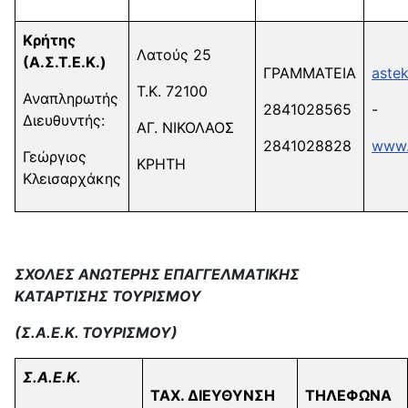
Κρήτης
Λατούς 25
(Α.Σ.Τ.Ε.Κ.)
ΓΡΑΜΜΑΤΕΙΑ
aste
Τ.Κ. 72100
Αναπληρωτής
2841028565
-
Διευθυντής:
ΑΓ. ΝΙΚΟΛΑΟΣ
2841028828
www.
Γεώργιος
ΚΡΗΤΗ
Κλεισαρχάκης
ΣΧΟΛΕΣ ΑΝΩΤΕΡΗΣ ΕΠΑΓΓΕΛΜΑΤΙΚΗΣ
ΚΑΤΑΡΤΙΣΗΣ
ΤΟΥΡΙΣΜΟΥ
(Σ.Α.Ε.Κ. ΤΟΥΡΙΣΜΟΥ)
Σ.Α.Ε.Κ.
ΤΑΧ. ΔΙΕΥΘΥΝΣΗ
ΤΗΛΕΦΩΝΑ