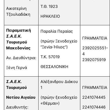
Τ.Θ. 1923
Αικατερίνη
Τζουλιαδάκη
ΗΡΑΚΛΕΙΟ
Πειραματική
Παραλία Περαίας
Σ.Α.Ε.Κ.
ΓΡΑΜΜΑΤΕΙΑ
(πρώην Ξενοδοχείο
Τ
ουρισμού
“Ξενία-Ήλιος”)
Μακεδονίας
2392025551-
4
Τ.Κ. 57019
Αν. Διευθύντρια:
2392075919
ΘΕΣΣΑΛΟΝΙΚΗ
Ξένη Γερνά
Σ.Α.Ε.Κ.
Αλέξανδρου Διάκου
Τουρισμού
1
ΓΡΑΜΜΑΤΕΙΑ
Νοτίου Αιγαίου
(πρώην ξενοδοχείο
2241074445
«Θέρμαι»)
Διευθυντής:
2241074446