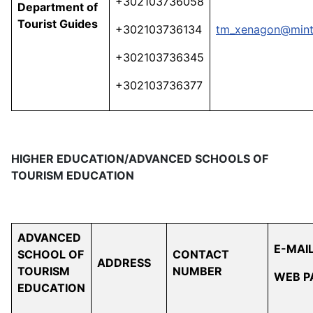
+302103736058
Department of
Tourist Guides
+302103736134
tm_xenagon@mint
+302103736345
+302103736377
Η
IGHER EDUCATION/ADVANCED SCHOOLS OF
TOURISM EDUCATION
ADVANCED
E-MAI
SCHOOL OF
CONTACT
ADDRESS
TOURISM
NUMBER
WEB P
EDUCATION