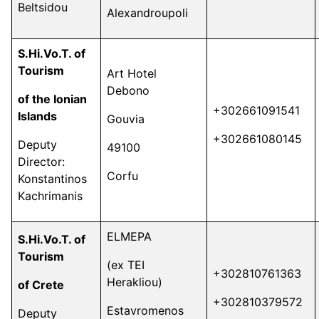
Beltsidou
Alexandroupoli
S.Hi.Vo.T. of
Tourism
Art Hotel
Debono
of the Ionian
+302661091541
Islands
Gouvia
+302661080145
Deputy
49100
Director:
Corfu
Konstantinos
Kachrimanis
ELMEPA
S.Hi.Vo.T. of
Tourism
(ex ΤΕΙ
+302810761363
Herakliou)
of Crete
+302810379572
Estavromenos
Deputy