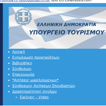
Προσθετο προσβασιμότητας
από DJ-Extensions.com
Αρχική
Ενημέρωση προκηρύξεων
Βιβλιοθήκη
Σύνδεσμοι
Επικοινωνία
*Αιτήσεις ωφελούμενων*
Σύνδεσμος Αιτήσεων Σπουδαστών
Δραστηριότητες σχολών
Εικόνες - Video