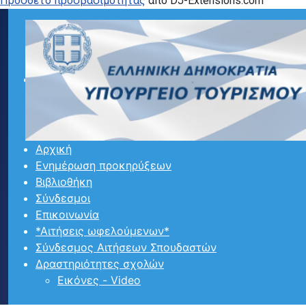
Προσθετο προσβασιμότητας
από DJ-Extensions.com
Αρχική
Ενημέρωση προκηρύξεων
Βιβλιοθήκη
Σύνδεσμοι
Επικοινωνία
*Αιτήσεις ωφελούμενων*
Σύνδεσμος Αιτήσεων Σπουδαστών
Δραστηριότητες σχολών
Εικόνες - Video