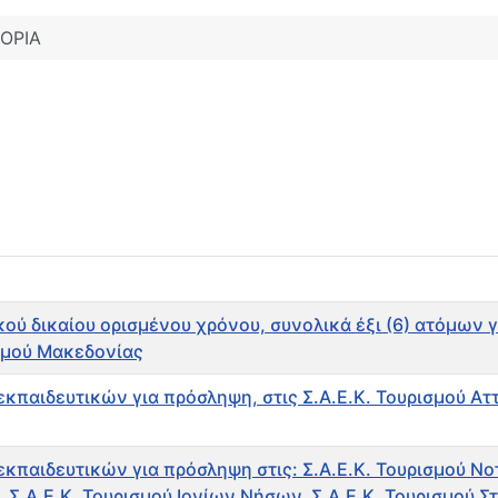
ΟΡΙΑ
ού δικαίου ορισμένου χρόνου, συνολικά έξι (6) ατόμων 
σμού Μακεδονίας
αιδευτικών για πρόσληψη, στις Σ.Α.Ε.Κ. Τουρισμού Αττι
αιδευτικών για πρόσληψη στις: Σ.Α.Ε.Κ. Τουρισμού Νοτί
 Σ.Α.Ε.Κ. Τουρισμού Ιονίων Νήσων, Σ.Α.Ε.Κ. Τουρισμού Σ