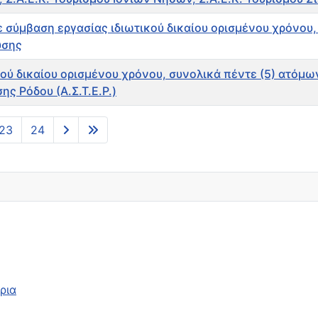
σύμβαση εργασίας ιδιωτικού δικαίου ορισμένου χρόνου,
υσης
ύ δικαίου ορισμένου χρόνου, συνολικά πέντε (5) ατόμω
ς Ρόδου (Α.Σ.Τ.Ε.Ρ.)
23
24
ρια