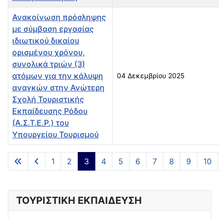
Ανακοίνωση πρόσληψης
με σύμβαση εργασίας
ιδιωτικού δικαίου
ορισμένου χρόνου,
συνολικά τριών (3)
ατόμων για την κάλυψη
04 Δεκεμβρίου 2025
αναγκών στην Ανώτερη
Σχολή Τουριστικής
Εκπαίδευσης Ρόδου
(Α.Σ.Τ.Ε.Ρ.) του
Υπουργείου Τουρισμού
Άρθρα
1
2
3
4
5
6
7
8
9
10
Σελίδα 3 από 33
ΤΟΥΡΙΣΤΙΚΗ ΕΚΠΑΙΔΕΥΣΗ