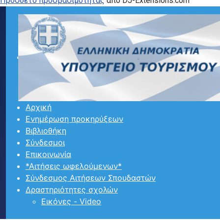
Προσθετο προσβασιμότητας
από DJ-Extensions.com
Αρχική
Ενημέρωση προκηρύξεων
Βιβλιοθήκη
Σύνδεσμοι
Επικοινωνία
*Αιτήσεις ωφελούμενων*
Σύνδεσμος Αιτήσεων Σπουδαστών
Δραστηριότητες σχολών
Εικόνες - Video