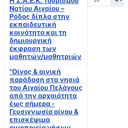
Η Σ.Α.Ε.Κ. Τουρισμού
Νοτίου Αιγαίου –
Ρόδος δίπλα στην
εκπαιδευτική
κοινότητα και τη
δημιουργική
έκφραση των
μαθητών/μαθητριών
"Οίνος & οινική
παράδοση στα νησιά
του Αιγαίου Πελάγους
από την αρχαιότητα
έως σήμερα -
Γευσιγνωσία οίνου &
επισκέψιμα
οινοποιεία νήσων