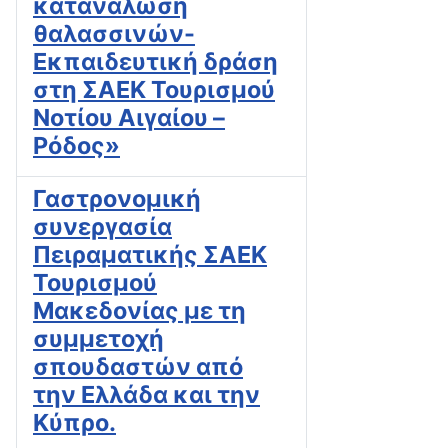
κατανάλωση
θαλασσινών-
Εκπαιδευτική δράση
στη ΣΑΕΚ Τουρισμού
Νοτίου Αιγαίου –
Ρόδος»
Γαστρονομική
συνεργασία
Πειραματικής ΣΑΕΚ
Τουρισμού
Μακεδονίας με τη
συμμετοχή
σπουδαστών από
την Ελλάδα και την
Κύπρο.