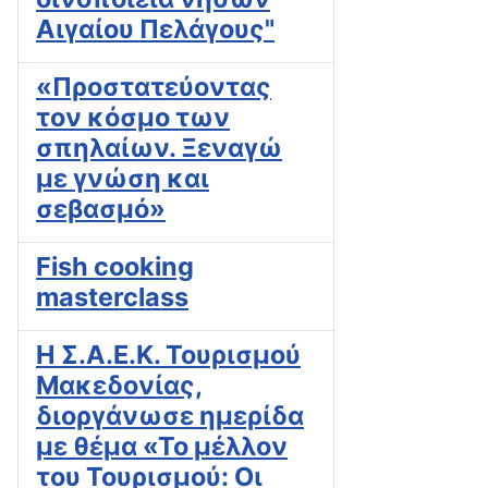
Αιγαίου Πελάγους"
«Προστατεύοντας
τον κόσμο των
σπηλαίων. Ξεναγώ
με γνώση και
σεβασμό»
Fish cooking
masterclass
H Σ.Α.Ε.Κ. Τουρισμού
Μακεδονίας,
διοργάνωσε ημερίδα
με θέμα «Το μέλλον
του Τουρισμού: Οι